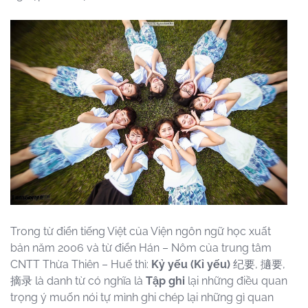
Trong từ điển tiếng Việt của Viện ngôn ngữ học xuất
bản năm 2006 và từ điển Hán – Nôm của trung tâm
CNTT Thừa Thiên – Huế thì:
Kỷ yếu
(Kỉ yếu)
纪要, 擿要,
摘录 là danh từ có nghĩa là
Tập ghi
lại những điều quan
trọng ý muốn nói tự mình ghi chép lại những gì quan