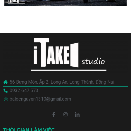
56 Bưng Môn, Ấp 2, Long An, Long Thành, Đồng Nai.
0932 647 573
balocnguyen1310@gmail.com
THỜI GIAN LÀM VIỆC