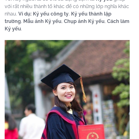
với rất nhiều thành tố khác để có những lớp nghĩa khác
nhau.
Ví dụ:
Kỷ yếu
công ty
,
Kỷ yếu thành lập
trường
,
Mẫu ảnh Kỷ yếu
,
Chụp ảnh Kỷ yếu
,
Cách làm
Kỷ yếu
.