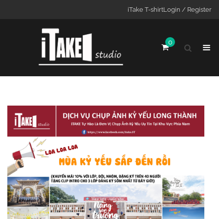
iTake T-shirt
Login / Register
0