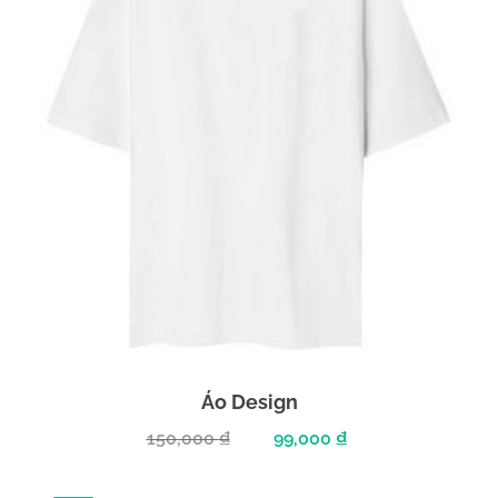
Áo Design
150,000
₫
99,000
₫