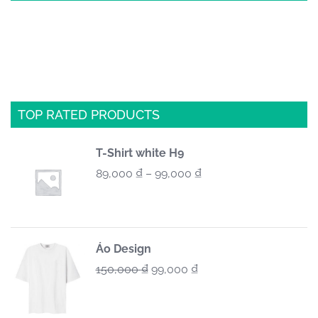
TOP RATED PRODUCTS
T-Shirt white H9
89,000
₫
–
99,000
₫
Áo Design
150,000
₫
99,000
₫