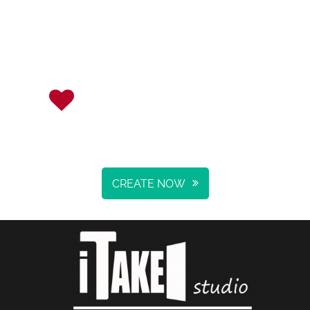
I
Create Your Own
Use design add texts and photos
CREATE NOW