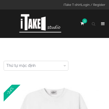
iTake T-shirt
Login / Register
0
-34%