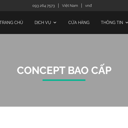
093 264 7573
Việt Nam
vnđ
TRANG CHỦ
DỊCH VỤ
CỬA HÀNG
THÔNG TIN
CONCEPT BAO CẤP