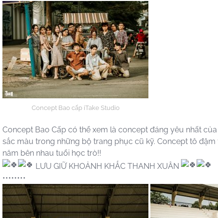
Concept Bao cấp iTake Studio
Concept Bao Cấp có thể xem là concept đáng yêu nhất của ản
sắc màu trong những bộ trang phục cũ kỹ. Concept tô đậm 
năm bên nhau tuổi học trò!!
LƯU GIỮ KHOẢNH KHẮC THANH XUÂN
••••••••