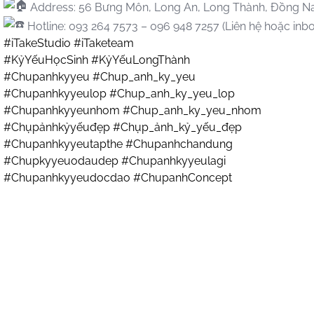
Address: 56 Bưng Môn, Long An, Long Thành, Đồng Na
Hotline: 093 264 7573 – 096 948 7257 (Liên hệ hoặc inbo
#iTakeStudio
#iTaketeam
#KỷYếuHọcSinh
#KỷYếuLongThành
#Chupanhkyyeu
#Chup_anh_ky_yeu
#Chupanhkyyeulop
#Chup_anh_ky_yeu_lop
#Chupanhkyyeunhom
#Chup_anh_ky_yeu_nhom
#Chụpảnhkỷyếuđẹp
#Chụp_ảnh_kỷ_yếu_đẹp
#Chupanhkyyeutapthe
#Chupanhchandung
#Chupkyyeuodaudep
#Chupanhkyyeulagi
#Chupanhkyyeudocdao
#ChupanhConcept