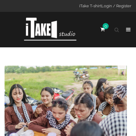
iTake T-shirt
Login / Register
0