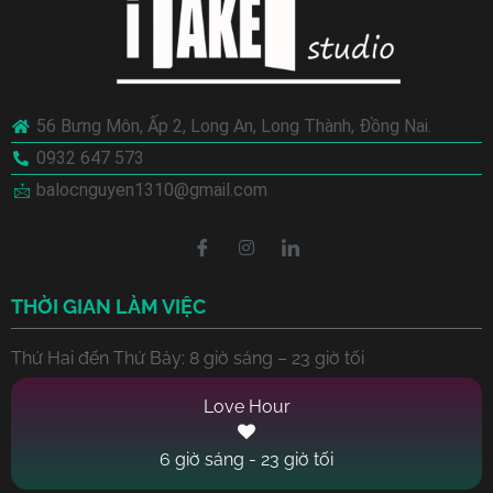
56 Bưng Môn, Ấp 2, Long An, Long Thành, Đồng Nai.
0932 647 573
balocnguyen1310@gmail.com
THỜI GIAN LÀM VIỆC
Thứ Hai đến Thứ Bảy: 8 giờ sáng – 23 giờ tối
6 giờ sáng - 23 giờ tối