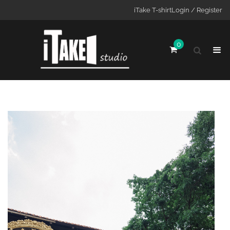
iTake T-shirt
Login / Register
0