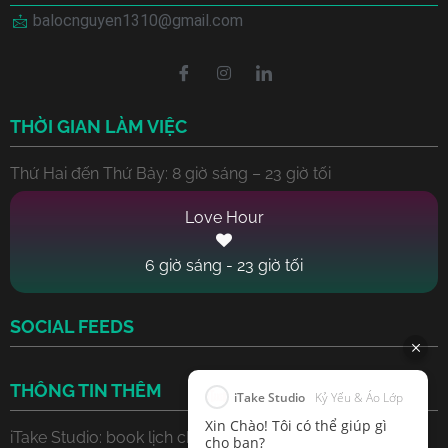
balocnguyen1310@gmail.com
THỜI GIAN LÀM VIỆC
Thứ Hai đến Thứ Bảy: 8 giờ sáng – 23 giờ tối
6 giờ sáng - 23 giờ tối
SOCIAL FEEDS
THÔNG TIN THÊM
iTake Studio
Kỷ Yếu & Áo Lớp
Xin Chào! Tôi có thể giúp gì
iTake Studio: book lịch chụp ảnh
cho bạn?