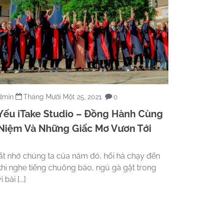
dmin
Tháng Mười Một 25, 2021
0
 Yếu iTake Studio – Đồng Hành Cùng
Niệm Và Những Giấc Mơ Vươn Tới
rất nhớ chúng ta của năm đó, hối hả chạy đến
khi nghe tiếng chuông báo, ngủ gà gật trong
 bài [...]