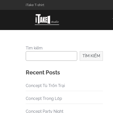
iTake T-shirt
Tìm kiếm
TÌM KIẾM
Recent Posts
Concept Tù Trốn Trại
Concept Trong Lớp
Concept Party Night