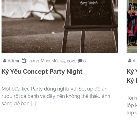
Admin
Tháng Mười Một 25, 2021
0
A
Kỷ Yếu Concept Party Night
Kỷ
Kỷ 
Một bữa tiệc Party đúng nghĩa với Set up đồ ăn,
rượu rồi cả bánh và đầy nến không thể thiếu ánh
Tôi 
sáng để bạn [...]
lớp 
lớp vì