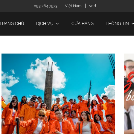
093 264 7573
Việt Nam
vnđ
TRANG CHỦ
DỊCH VỤ
CỬA HÀNG
THÔNG TIN